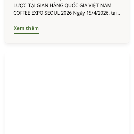
LƯỢC TẠI GIAN HÀNG QUỐC GIA VIỆT NAM –
COFFEE EXPO SEOUL 2026 Ngày 15/4/2026, tại
Trung tâm triển lãm COEX (Seoul, Hàn Quốc),
thương hiệu L’amant Café
Xem thêm