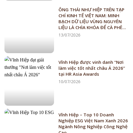
ÔNG THÁI NHƯ HIỆP TRÊN TẠP
CHÍ KINH TẾ VIỆT NAM: MINH
BẠCH DỮ LIỆU VÙNG NGUYÊN
LIỆU LÀ CHÌA KHÓA ĐỂ CÀ PHÊ
VIỆT VƯỢT “RÀO” EUDR
13/07/2026
Vĩnh Hiệp được vinh danh “Nơi
làm việc tốt nhất châu Á 2026”
tại HR Asia Awards
10/07/2026
Vĩnh Hiệp – Top 10 Doanh
Nghiệp ESG Việt Nam Xanh 2026
Ngành Nông Nghiệp Công Nghệ
Cao