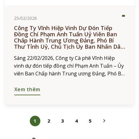
25/02/2026
Công Ty Vĩnh Hiệp Vinh Dự Đón Tiếp
Đồng Chí Phạm Anh Tuấn Uỷ Viên Ban
Chấp Hành Trung Ương Đảng, Phó Bí
Thư Tỉnh Uỷ, Chủ Tịch Ủy Ban Nhân Dân
Tỉnh Gia Lai Đến Thăm và Chúc Tết Đầu
Sáng 22/02/2026, Công ty Cà phê Vĩnh Hiệp
Xuân Bính Ngọ 2026
vinh dự đón tiếp đồng chí Phạm Anh Tuấn – Ủy
viên Ban Chấp hành Trung ương Đảng, Phó Bí
thư Tỉnh ủy, Chủ tịch UBND tỉnh
Xem thêm
1
2
3
4
5