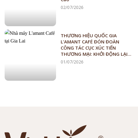
02/07/2026
THƯƠNG HIỆU QUỐC GIA
L’AMANT CAFÉ ĐÓN ĐOÀN
CÔNG TÁC CỤC XÚC TIẾN
THƯƠNG MẠI: KHỞI ĐỘNG LẠI
CHIẾN LƯỢC CÀ PHÊ VIỆT NAM
01/07/2026
CHẤT LƯỢNG CAO