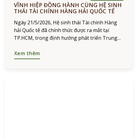
VĨNH HIỆP ĐỒNG HÀNH CÙNG HỆ SINH
THÁI TÀI CHÍNH HÀNG HẢI QUỐC TẾ
Ngày 21/5/2026, Hệ sinh thái Tài chính Hàng
hải Quốc tế đã chính thức được ra mắt tại
TP.HCM, trong định hướng phát triển Trung
tâm Tài chính Quốc tế Việt Nam tại TP.HCM,
VIFC
Xem thêm