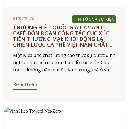
01/07/2026
TIN TỨC VÀ SỰ KIỆN
THƯƠNG HIỆU QUỐC GIA L’AMANT
CAFÉ ĐÓN ĐOÀN CÔNG TÁC CỤC XÚC
TIẾN THƯƠNG MẠI: KHỞI ĐỘNG LẠI
CHIẾN LƯỢC CÀ PHÊ VIỆT NAM CHẤT
LƯỢNG CAO
Một ly cà phê chất lượng cao thực sự được định
nghĩa như thế nào trên bản đồ thế giới? Câu
trả lời không nằm ở một danh xưng, mà ở sự
chuẩn hóa, chiến
Xem thêm