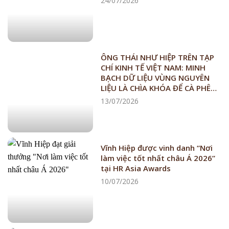
24/07/2026
ÔNG THÁI NHƯ HIỆP TRÊN TẠP
CHÍ KINH TẾ VIỆT NAM: MINH
BẠCH DỮ LIỆU VÙNG NGUYÊN
LIỆU LÀ CHÌA KHÓA ĐỂ CÀ PHÊ
VIỆT VƯỢT “RÀO” EUDR
13/07/2026
Vĩnh Hiệp được vinh danh “Nơi
làm việc tốt nhất châu Á 2026”
tại HR Asia Awards
10/07/2026