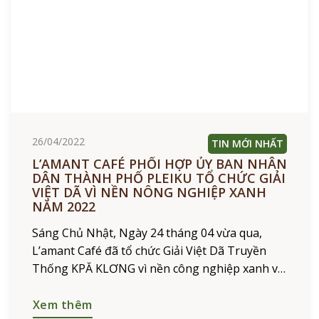
26/04/2022
TIN MỚI NHẤT
L’AMANT CAFÉ PHỐI HỢP ỦY BAN NHÂN
DÂN THÀNH PHỐ PLEIKU TỔ CHỨC GIẢI
VIỆT DÃ VÌ NỀN NÔNG NGHIỆP XANH
NĂM 2022
Sáng Chủ Nhật, Ngày 24 tháng 04 vừa qua,
L’amant Café đã tổ chức Giải Việt Dã Truyền
Thống KPĂ KLƠNG vì nền công nghiệp xanh và
vì sức khỏe của bà con Pleiku. Với
Xem thêm