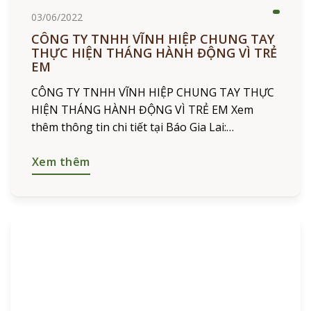
03/06/2022
CÔNG TY TNHH VĨNH HIỆP CHUNG TAY
THỰC HIỆN THÁNG HÀNH ĐỘNG VÌ TRẺ
EM
CÔNG TY TNHH VĨNH HIỆP CHUNG TAY THỰC
HIỆN THÁNG HÀNH ĐỘNG VÌ TRẺ EM Xem
thêm thông tin chi tiết tại Báo Gia Lai:
https://baogialai.com.vn/…/gia-lai-phat-dong-
thang…/
Xem thêm