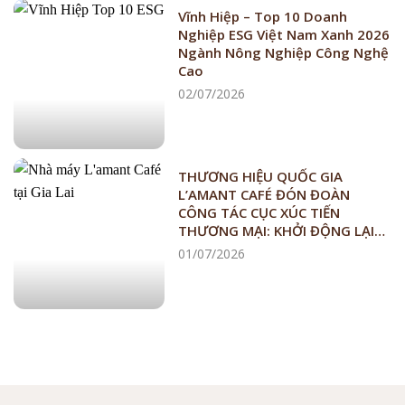
Vĩnh Hiệp – Top 10 Doanh
Nghiệp ESG Việt Nam Xanh 2026
Ngành Nông Nghiệp Công Nghệ
Cao
02/07/2026
THƯƠNG HIỆU QUỐC GIA
L’AMANT CAFÉ ĐÓN ĐOÀN
CÔNG TÁC CỤC XÚC TIẾN
THƯƠNG MẠI: KHỞI ĐỘNG LẠI
CHIẾN LƯỢC CÀ PHÊ VIỆT NAM
01/07/2026
CHẤT LƯỢNG CAO