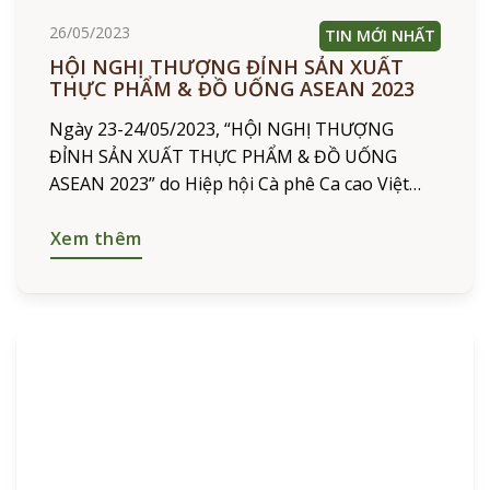
26/05/2023
TIN MỚI NHẤT
HỘI NGHỊ THƯỢNG ĐỈNH SẢN XUẤT
THỰC PHẨM & ĐỒ UỐNG ASEAN 2023
Ngày 23-24/05/2023, “HỘI NGHỊ THƯỢNG
ĐỈNH SẢN XUẤT THỰC PHẨM & ĐỒ UỐNG
ASEAN 2023” do Hiệp hội Cà phê Ca cao Việt
Nam (VICOFA) phối hợp tổ chức đã diễn ra tại
TP.HCM. Tham
Xem thêm