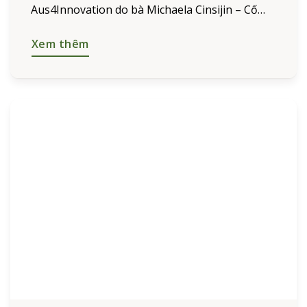
Aus4Innovation do bà Michaela Cinsijin – Cố
vấn kỹ thuật Hợp phần Nâng cao Khả năng
chống chịu nông nghiệp và thực
Xem thêm