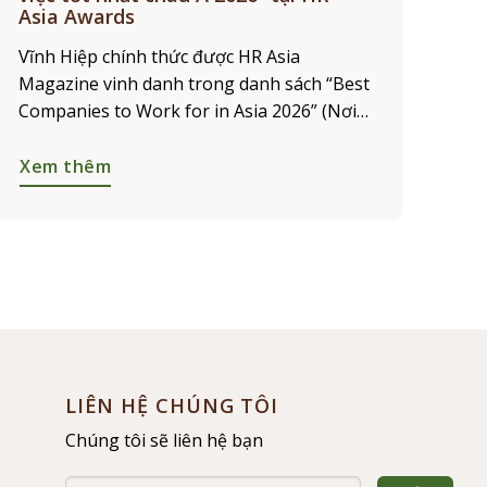
Asia Awards
Vĩnh Hiệp chính thức được HR Asia
Magazine vinh danh trong danh sách “Best
Companies to Work for in Asia 2026” (Nơi
làm việc tốt nhất châu Á 2026). Giải thưởng
khẳng định những nỗ
Xem thêm
LIÊN HỆ CHÚNG TÔI
Chúng tôi sẽ liên hệ bạn