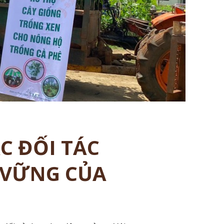
C ĐỐI TÁC
 VỮNG CỦA