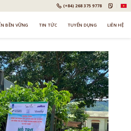
(+84) 268 375 9778
ỂN BỀN VỮNG
TIN TỨC
TUYỂN DỤNG
LIÊN HỆ