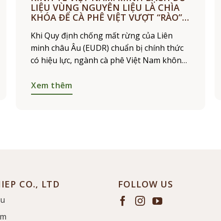
LIỆU VÙNG NGUYÊN LIỆU LÀ CHÌA
KHÓA ĐỂ CÀ PHÊ VIỆT VƯỢT “RÀO”
EUDR
Khi Quy định chống mất rừng của Liên
minh châu Âu (EUDR) chuẩn bị chính thức
có hiệu lực, ngành cà phê Việt Nam không
chỉ đối mặt với yêu cầu về truy xuất nguồn
Xem thêm
IEP CO., LTD
FOLLOW US
ệu
ẩm