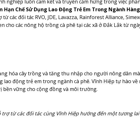
h nghiệp luôn cam kết và truyền cảm hứng trong việc phản 
 Hạn Chế Sử Dụng Lao Động Trẻ Em Trong Ngành Hàng 
trợ từ các đối tác RVO, JDE, Lavazza, Rainforest Alliance, Si
en cho các nông hộ trồng cà phê tại các xã ở Đắk Lắk từ ngà
ạng hóa cây trồng và tăng thu nhập cho người nông dân m
g lao động trẻ em trong ngành cà phê. Vĩnh Hiệp tự hào về
rị bền vững cho cộng đồng và môi trường.
 trợ từ các đối tác cùng Vĩnh Hiệp hướng đến một tương lai