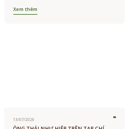
công bố Dự án “Khẳng định
Xem thêm
13/07/2026
ÔNG THÁI NHƯ HIỆP TRÊN TẠP CHÍ