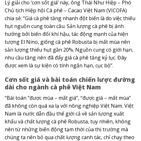
Lý giải cho ‘cơn sốt giá’ này, ông Thái Như Hiệp – Phó
Chủ tịch Hiệp hội Cà phê – Cacao Việt Nam (VICOFA)
chia sẻ: “Giá cà phê tăng nhanh đột biến là do việc thiếu
hụt nguồn cung toàn cầu. Sản lượng cà phê bị ảnh
hưởng bởi biến đổi khí hậu, tác động mạnh của hiện
tượng El Nino, giống cà phê Robusta bị mất mùa nên
sản lượng thiếu hụt gần 20%. Nguồn cung có giới hạn,
nhu cầu tăng nên đã đẩy giá cà phê tăng kỷ lục. Đây
được xem là sự kiện có tính ngắn hạn, cục bộ”.
Cơn sốt giá và bài toán chiến lược đường
dài cho ngành cà phê Việt Nam
“Bài toán “được mùa – mất giá”, “được giá – mất mùa”
đã không còn quá xa lạ với nông nghiệp Việt Nam. Việt
Nam là nước dẫn đầu thế giới cả về sản lượng xuất
khẩu và chất lượng cà phê Robusta, tuy nhiên, không
nên từ những biến động tạm thời của thị trường mà
chúng ta nên bỏ qua chất lượng canh tác, chỉ chạy theo