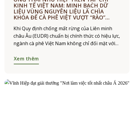
KINH TẾ VIỆT NAM: MINH BẠCH DỮ
LIỆU VÙNG NGUYÊN LIỆU LÀ CHÌA
KHÓA ĐỂ CÀ PHÊ VIỆT VƯỢT “RÀO”
EUDR
Khi Quy định chống mất rừng của Liên minh
châu Âu (EUDR) chuẩn bị chính thức có hiệu lực,
ngành cà phê Việt Nam không chỉ đối mặt với
yêu cầu về truy xuất nguồn
Xem thêm