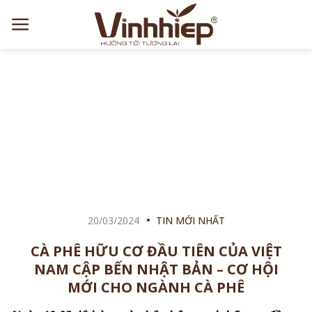
Skip
to
content
20/03/2024
TIN MỚI NHẤT
CÀ PHÊ HỮU CƠ ĐẦU TIÊN CỦA VIỆT
NAM CẬP BẾN NHẬT BẢN – CƠ HỘI
MỚI CHO NGÀNH CÀ PHÊ