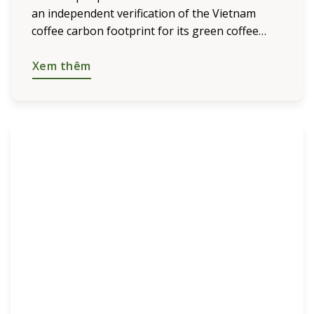
an independent verification of the Vietnam
coffee carbon footprint for its green coffee
bean product, conducted in accordance with the
international standard ISO 14067:2018. Verified
Xem thêm
and