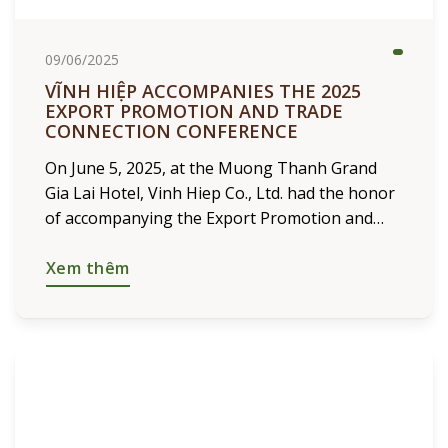
09/06/2025
VĨNH HIỆP ACCOMPANIES THE 2025
EXPORT PROMOTION AND TRADE
CONNECTION CONFERENCE
On June 5, 2025, at the Muong Thanh Grand
Gia Lai Hotel, Vinh Hiep Co., Ltd. had the honor
of accompanying the Export Promotion and
Trade Connection Conference between
enterprises in Gia Lai province and
Xem thêm